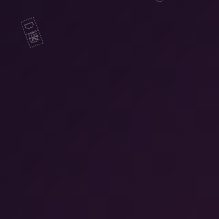
🎩
🇩🇰
🎂