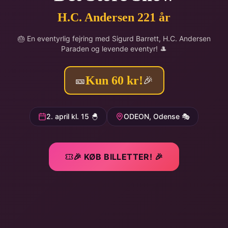
H.C. Andersen 221 år
🎂 En eventyrlig fejring med Sigurd Barrett, H.C. Andersen
Paraden og levende eventyr! 🎩
Kun 60 kr!
🎫
🎉
2. april kl. 15 🐣
ODEON, Odense 🎭
🎉 KØB BILLETTER! 🎉