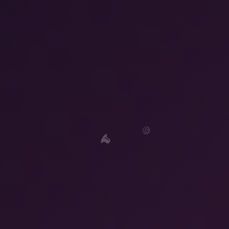
🇩🇰
🎂
🎂